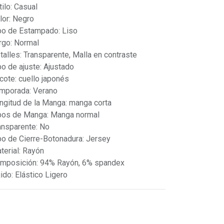
tilo: Casual
lor: Negro
po de Estampado: Liso
rgo: Normal
talles: Transparente, Malla en contraste
po de ajuste: Ajustado
cote: cuello japonés
mporada: Verano
ngitud de la Manga: manga corta
pos de Manga: Manga normal
ansparente: No
po de Cierre-Botonadura: Jersey
terial: Rayón
mposición: 94% Rayón, 6% spandex
jido: Elástico Ligero