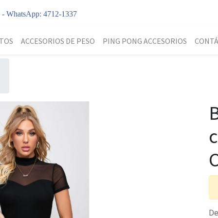
y - WhatsApp: 4712-1337
TOS
ACCESORIOS DE PESO
PING PONG ACCESORIOS
CONT
B
c
C
De