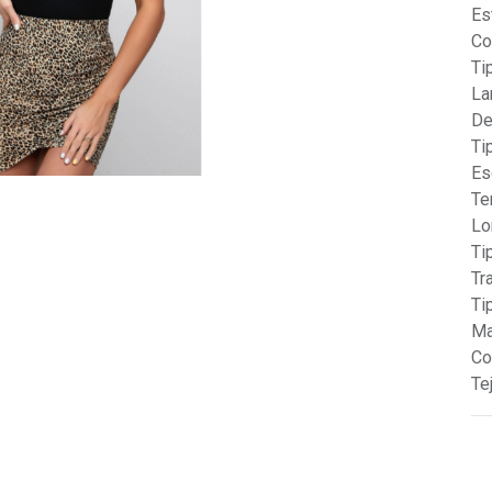
Es
Co
Ti
La
De
Ti
Es
Te
Lo
Ti
Tr
Ti
Ma
Co
Te