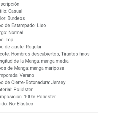
scripción
tilo: Casual
lor: Burdeos
po de Estampado: Liso
rgo: Normal
po: Top
po de ajuste: Regular
cote: Hombros descubiertos, Tirantes finos
ngitud de la Manga: manga media
pos de Manga: manga mariposa
mporada: Verano
po de Cierre-Botonadura: Jersey
terial: Poliéster
mposición: 100% Poliéster
jido: No-Elástico