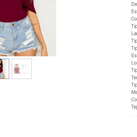
De
Es
Co
Ti
La
Ti
Ti
Es
Lo
Ti
Te
Ti
Ma
Co
Te