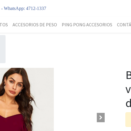
y - WhatsApp: 4712-1337
TOS
ACCESORIOS DE PESO
PING PONG ACCESORIOS
CONT
B
v
d